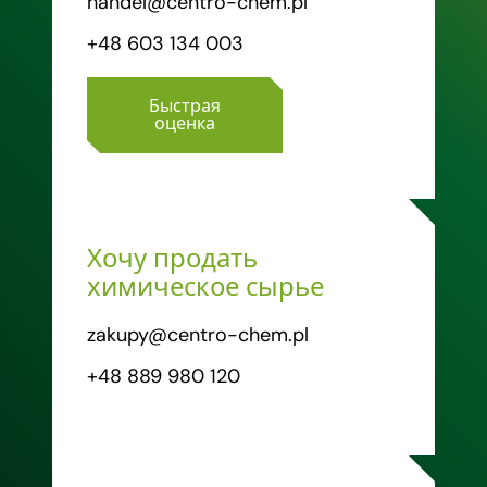
handel@centro-chem.pl
+48 603 134 003
Быстрая
оценка
Хочу продать
химическое сырье
zakupy@centro-chem.pl
+48 889 980 120