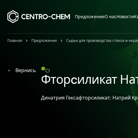
Przejdź do treści
Предложение
О нас
Новости
К
Главная
Предложение
Сырье для производства стекла и кер
Вернись
Фторcиликат На
Динатрия Гексафторсиликат; Натрий 