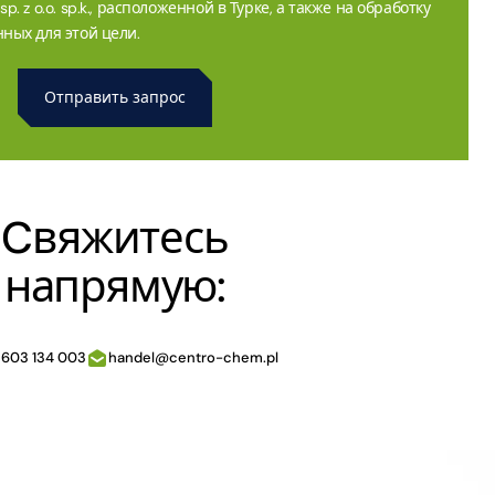
. z o.o. sp.k., расположенной в Турке, а также на обработку
ных для этой цели.
Cвяжитесь
напрямую:
 603 134 003
handel@centro-chem.pl