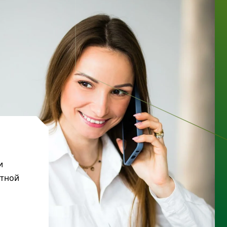
и
ктной