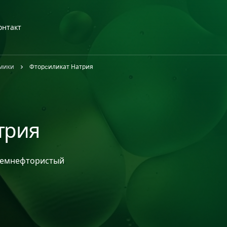
онтакт
амики
Фторcиликат Натрия
трия
Kремнефтористый