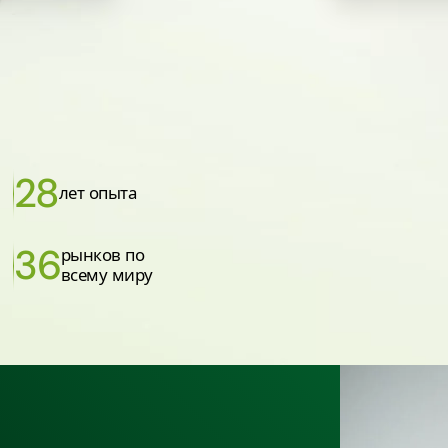
28
лет опыта
36
рынков по
всему миру