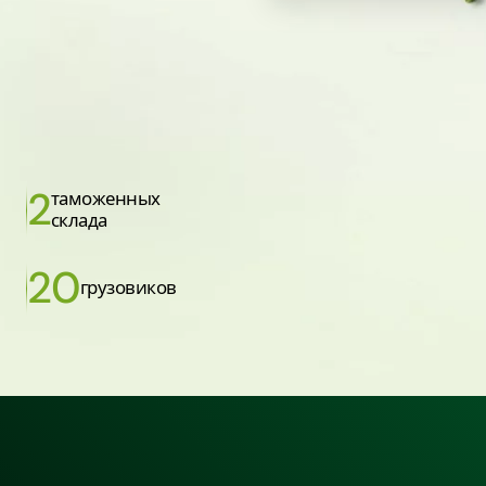
2
таможенных
склада
20
грузовиков