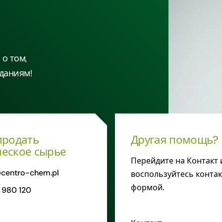
о том,
даниям!
продать
Другая помощь?
еское сырье
Перейдите на Контакт 
centro-chem.pl
воспользуйтесь конта
формой.
 980 120