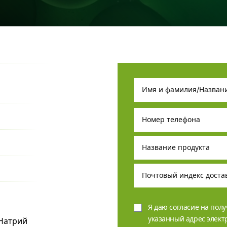
Я даю согласие на пол
указанный адрес элек
 Натрий