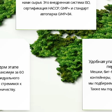
нами сырья. Это внедренная система ISO,
сертификация HACCP, GMP+ и стандарт
автопарка GMP+B4.
Удобная уп
пе
дом этапе
Мешки, биг-б
аксимум за 60
контейнеры, 
видуального
мы подбираем
 стремимся к
Также мы по
ничеству.