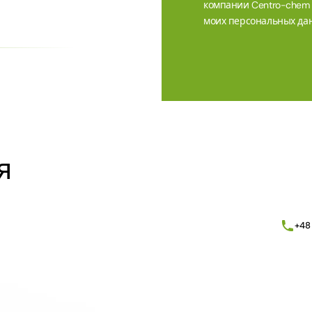
компании Centro-chem sp
моих персональных дан
Alternative:
я
+48