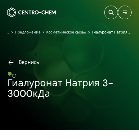
Przejdź do treści
Главная
Предложение
Kосметическое сырьe
Гиалуронат Натрия 3-3000кДа
Вернись
Гиалуронат Натрия 3-
3000кДа