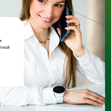
и
ктной