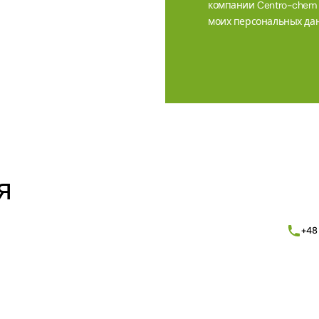
компании Centro-chem sp
моих персональных дан
Alternative:
я
+48