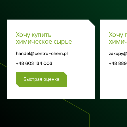
Хочу купить
Хочу 
химическое сырье
химич
handel@centro-chem.pl
zakupy@
+48 603 134 003
+48 889
Быстрая оценка