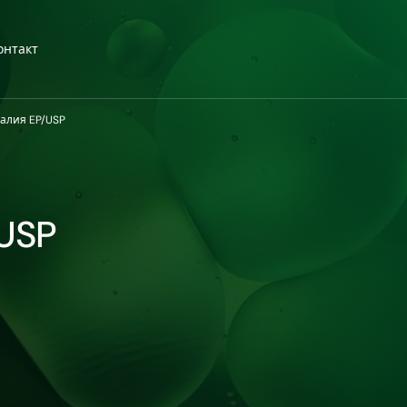
онтакт
алия EP/USP
USP