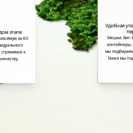
Удобная уп
пе
дом этапе
Мешки, биг-б
аксимум за 60
контейнеры, 
видуального
мы подбираем
 стремимся к
Также мы по
ничеству.