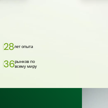
28
лет опыта
36
рынков по
всему миру