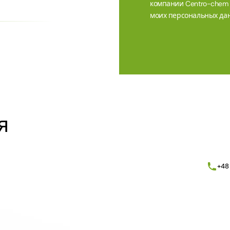
компании Centro-chem sp
моих персональных дан
Alternative:
я
+48