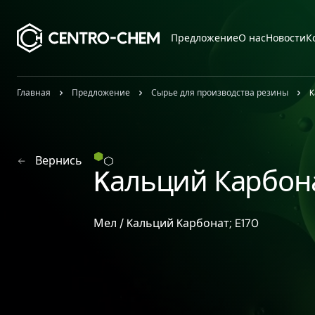
Przejdź do treści
Предложение
О нас
Новости
К
Главная
Предложение
Сырье для производства резины
K
Вернись
Kальций Карбон
Мел / Kальций Kарбонат; E170