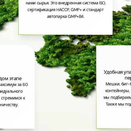
нами сырья. Это внедренная система ISO,
сертификация HACCP, GMP+ и стандарт
автопарка GMP+B4.
Удобная уп
пе
дом этапе
Мешки, биг-б
аксимум за 60
контейнеры, 
видуального
мы подбираем
 стремимся к
Также мы по
ничеству.