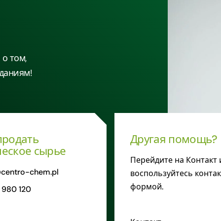
о том,
даниям!
продать
Другая помощь?
еское сырье
Перейдите на Контакт 
centro-chem.pl
воспользуйтесь конта
формой.
 980 120