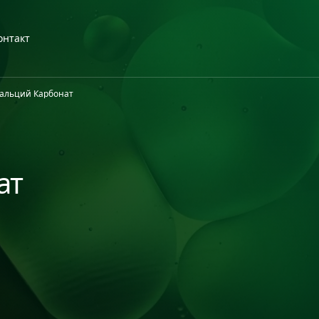
онтакт
альций Карбонат
ат