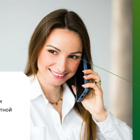
и
ктной