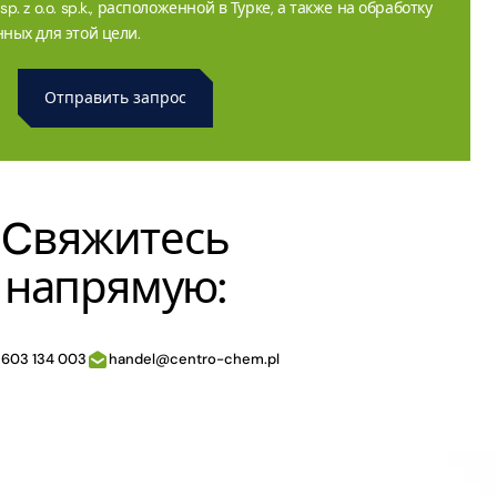
. z o.o. sp.k., расположенной в Турке, а также на обработку
ных для этой цели.
Cвяжитесь
напрямую:
 603 134 003
handel@centro-chem.pl