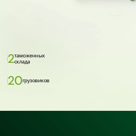
2
таможенных
склада
20
грузовиков