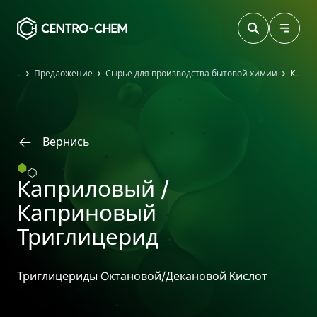
Przejdź do treści
Главная
Предложение
Сырье для производства бытовой химии
Каприловый / Каприновый Триглицерид
Вернись
Каприловый /
Каприновый
Триглицерид
Триглицериды Oктановой/Декановой Kислот