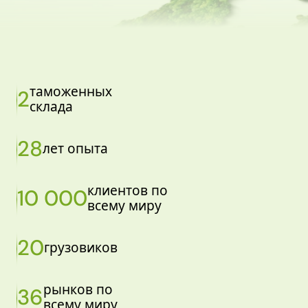
таможенных
2
склада
28
лет опыта
клиентов по
10 000
всему миру
20
грузовиков
рынков по
36
всему миру