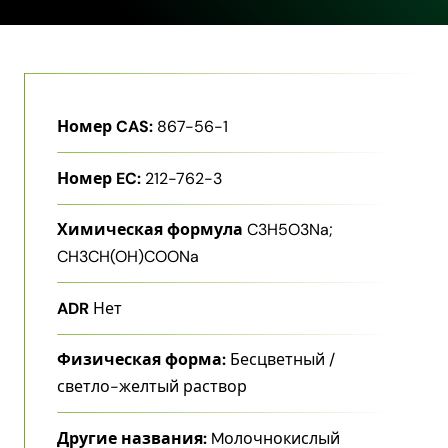
Номер CAS:
867-56-1
Номер EC:
212-762-3
Химическая формула
C3H5O3Na;
CH3CH(OH)COONa
ADR
Нет
Физическая форма:
Бесцветный /
светло-желтый раствор
Другие названия:
Mолочнокислый