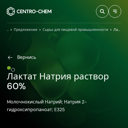
Przejdź do treści
Главная
Предложение
Сырьe для пищевой промышленности
Лактат Натрия раствор 60%
Вернись
Лактат Натрия раствор
60%
Mолочнокислый Натрий; Натрия 2-​
гидроксипропаноат; E325