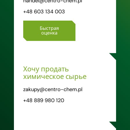
handel@centro-chem.pl
+48 603 134 003
Быстрая
оценка
Хочу продать
химическое сырье
zakupy@centro-chem.pl
+48 889 980 120