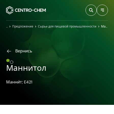
Przejdź do treści
Главная
Предложение
Сырьe для пищевой промышленности
Маннитол
Вернись
Маннитол
Манни́т; E421