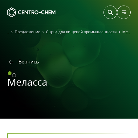
Przejdź do treści
Главная
Предложение
Сырьe для пищевой промышленности
Меласса
Вернись
Меласса