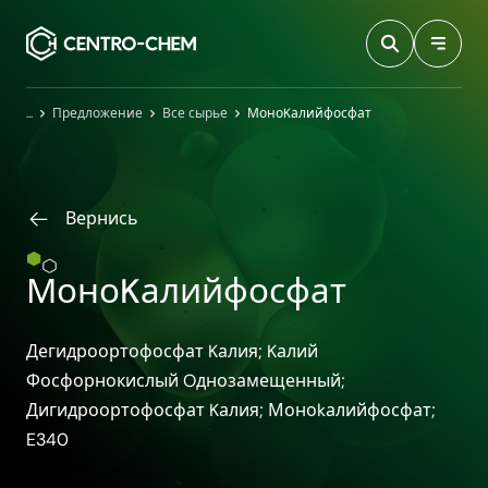
Przejdź do treści
Главная
Предложение
Все сырье
МоноKалийфосфат
Вернись
МоноKалийфосфат
Дегидроортофосфат Kалия; Kалий
Фосфорнокислый Oднозамещенный;
Дигидроортофосфат Kалия; Моноkалийфосфат;
E340