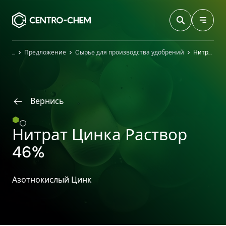
Przejdź do treści
Главная
Предложение
Cырьe для производства удобрений
Нитрат Цинка Раствор 46%
Вернись
Нитрат Цинка Раствор
46%
Азотнокислый Цинк