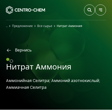
Przejdź do treści
Главная
Предложение
Все сырье
Нитрат Aммония
Вернись
Нитрат Aммония
Aммонийная Cелитра; Aммоний азотнокислый;
Aммиачная Cелитра