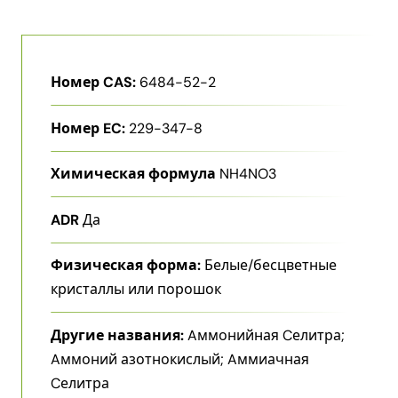
Номер CAS:
6484-52-2
Номер EC:
229-347-8
Химическая формула
NH4NO3
ADR
Да
Физическая форма:
Белые/бесцветные
кристаллы или порошок
Другие названия:
Aммонийная Cелитра;
Aммоний азотнокислый; Aммиачная
Cелитра