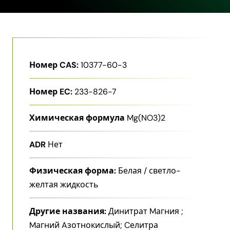
Номер CAS:
10377-60-3
Номер EC:
233-826-7
Химическая формула
Mg(NO3)2
ADR
Нет
Физическая форма:
Белая / светло-
желтая жидкость
Другие названия:
Динитрат Mагния ;
Mагний Aзотнокислый; Cелитра