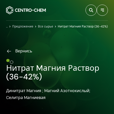
Przejdź do treści
Главная
Предложение
Все сырье
Нитрат Mагния Раствор (36-42%)
Вернись
Нитрат Mагния Раствор
(36-42%)
Динитрат Mагния ; Mагний Aзотнокислый;
Cелитра Mагниевая