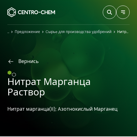
Przejdź do treści
Главная
Предложение
Cырьe для производства удобрений
Нитрат Марганца Раствор
Вернись
Нитрат Марганца
Раствор
Нитрат марганца(II); Aзотнокислый Mарганец