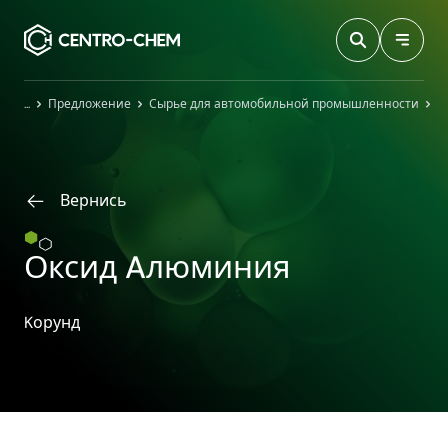
Przejdź do treści
Главная
Предложение
Сырье для автомобильной промышленности
О
Вернись
Оксид Aлюминия
Kорунд