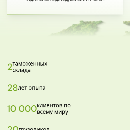
таможенных
2
склада
28
лет опыта
клиентов по
10 000
всему миру
20
грузовиков