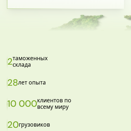
таможенных
2
склада
28
лет опыта
клиентов по
10 000
всему миру
20
грузовиков