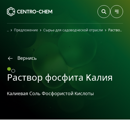
Przejdź do treści
Главная
Предложение
Cырьe для садоводческой отрасли
Раствор фосфита Kалия
Вернись
Раствор фосфита Kалия
Kалиевая Соль Фосфористой Kислоты