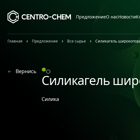
Przejdź do treści
Предложение
О нас
Новости
К
Главная
Предложение
Все сырье
Силикагель широкопор
Вернись
Силикагель шир
Силика