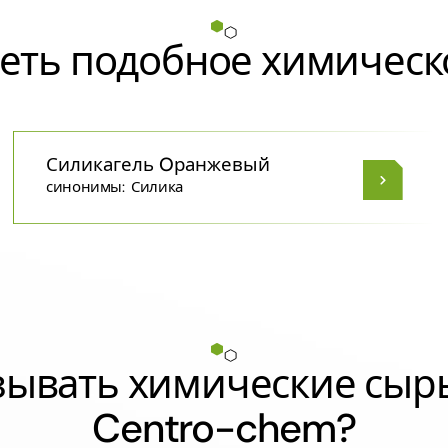
еть подобное химическ
Силикагель Oранжевый
синонимы:
Силика
азывать химические сыр
Centro-chem?