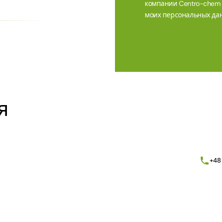
компании Centro-chem sp
моих персональных дан
Alternative:
я
+48