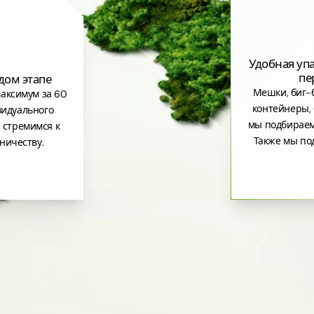
Удобная уп
пе
дом этапе
Мешки, биг-б
аксимум за 60
контейнеры, 
видуального
мы подбираем
 стремимся к
Также мы по
ничеству.