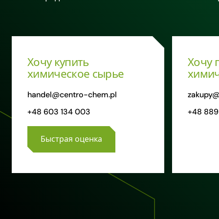
Хочу купить
Хочу 
химическое сырье
химич
handel@centro-chem.pl
zakupy@
+48 603 134 003
+48 889
Быстрая оценка