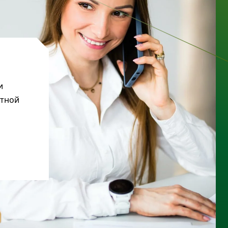
и
ктной