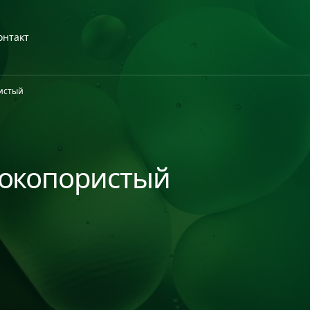
онтакт
истый
окопористый