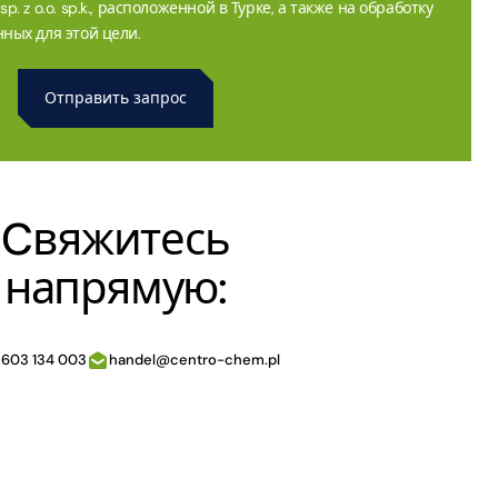
. z o.o. sp.k., расположенной в Турке, а также на обработку
ных для этой цели.
Cвяжитесь
напрямую:
 603 134 003
handel@centro-chem.pl