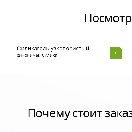
Посмотр
Cиликагель узкопористый
синонимы:
Силика
Почему стоит зак