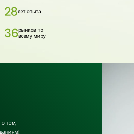
28
лет опыта
36
рынков по
всему миру
о том,
даниям!