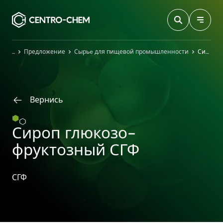
Przejdź do treści
Главная
Предложение
Сырьe для пищевой промышленности
Сироп глюкозо-фруктозный СГФ
Вернись
Сироп глюкозо-
фруктозный СГФ
СГФ