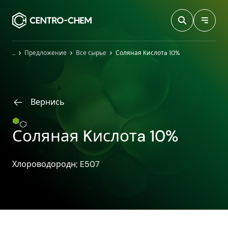
Przejdź do treści
Главная
Предложение
Все сырье
Соляная Kислотa 10%
Вернись
Соляная Kислотa 10%
Хлороводородн; E507