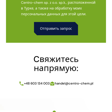
Centro-chem sp. z o.o. sp.k., расположенной
в Турке, а также на обработку моих
персональных данных для этой цели.
Alternative:
Cвяжитесь
напрямую:
+48 603 134 003
handel@centro-chem.pl