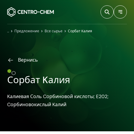
Przejdź do treści
Главная
Предложение
Все сырье
Сорбат Kалия
Вернись
Сорбат Kалия
Kалиевая Соль Cорбиновой кислоты; E202;
Cорбиновокислый Kалий