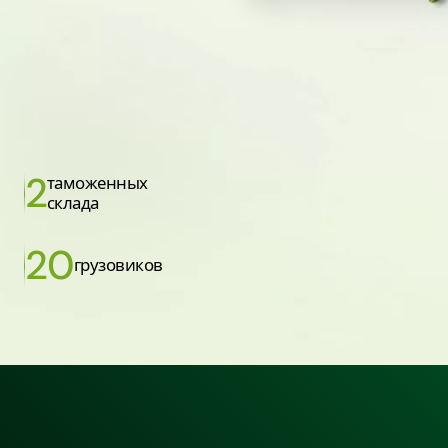
2
таможенных
склада
20
грузовиков