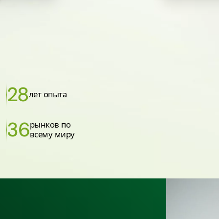
28
лет опыта
36
рынков по
всему миру