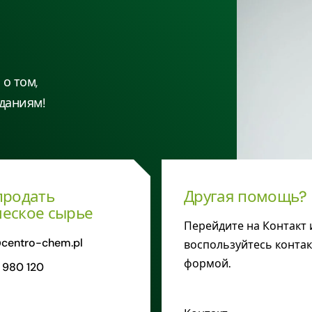
о том,
даниям!
продать
Другая помощь?
еское сырье
Перейдите на Контакт 
centro-chem.pl
воспользуйтесь конта
формой.
 980 120