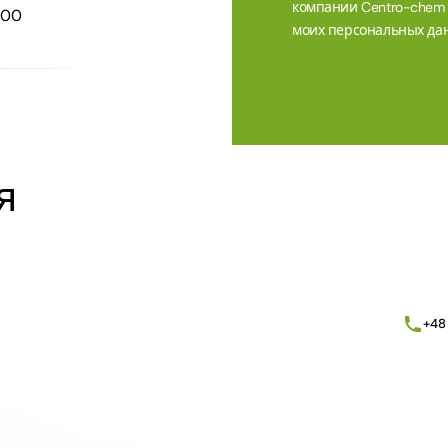
компании Centro-chem sp
200
моих персональных дан
Alternative:
я
+48