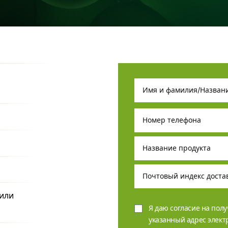
или
Я даю согласие на пол
указанный адрес элек