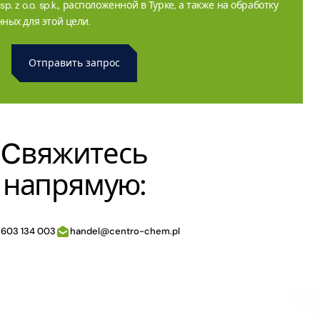
. z o.o. sp.k., расположенной в Турке, а также на обработку
ных для этой цели.
Cвяжитесь
напрямую:
 603 134 003
handel@centro-chem.pl