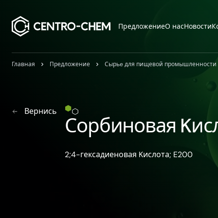
Przejdź do treści
Предложение
О нас
Новости
К
Главная
Предложение
Сырьe для пищевой промышленности
Вернись
Сорбиновая Kис
​2;4-​гексадиеновая Kислота; E200