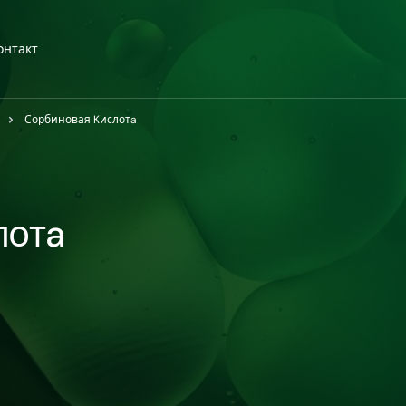
онтакт
Сорбиновая Kислотa
лотa