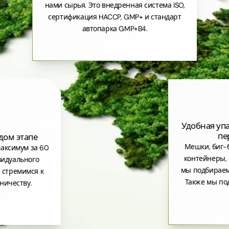
нами сырья. Это внедренная система ISO,
сертификация HACCP, GMP+ и стандарт
автопарка GMP+B4.
Удобная уп
пе
дом этапе
Мешки, биг-б
аксимум за 60
контейнеры, 
видуального
мы подбираем
 стремимся к
Также мы по
ничеству.