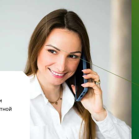
и
ктной