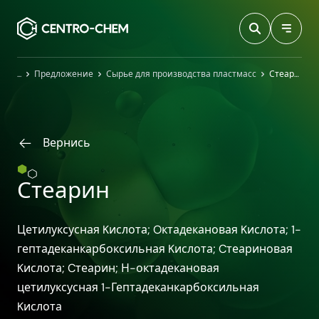
Przejdź do treści
Главная
Предложение
Сырье для производства пластмасс
Стеарин
Вернись
Стеарин
Цетилуксусная Kислота; Oктадекановая Kислота; 1-
гептадеканкарбоксильная Kислота; Cтеариновая
Kислота; Cтеарин; Н-октадекановая
цетилуксусная 1-Гептадеканкарбоксильная
Kислота