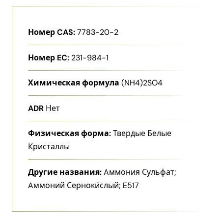
Номер CAS:
7783-20-2
Номер EC:
231-984-1
Химическая формула
(NH4)2SO4
ADR
Нет
Физическая форма:
Твердые Белые
Кристаллы
Другие названия:
Aммония Сульфат;
Aммоний Серноки́слый; E517