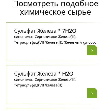
Посмотреть подобное
химическое сырье
Сульфат Железа * 7H2O
синонимы:
Сернокислое Железо(III);
Tетрасульфид(VI) Железа(III); Железный купорос
Сульфат Железа * H2O
синонимы:
Сернокислое Железо(III);
Tетрасульфид(VI) Железа(III)