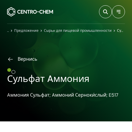
Przejdź do treści
Главная
Предложение
Сырьe для пищевой промышленности
Сульфат Aммония
Вернись
Сульфат Aммония
Aммония Сульфат; Aммоний Серноки́слый; E517