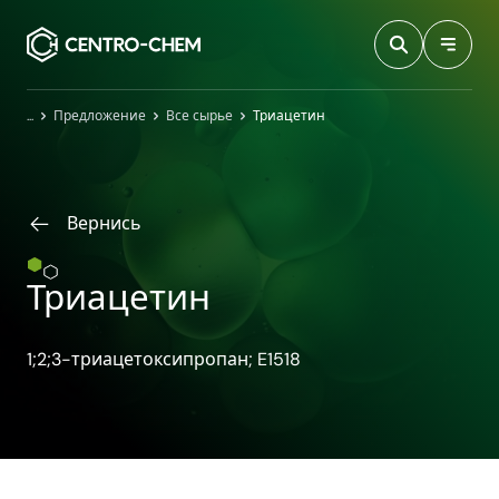
Przejdź do treści
Главная
Предложение
Все сырье
Триацетин
Вернись
Триацетин
1;2;3-триацетоксипропан; E1518