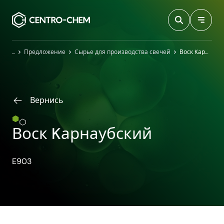
Przejdź do treści
Главная
Предложение
Сырье для производства свечей
Воск Kарнаубский
Вернись
Воск Kарнаубский
E903