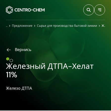
Przejdź do treści
Главная
Предложение
Сырье для производства бытовой химии
Железный ДТПА-Хелат 11%
Вернись
Железный ДТПА-Хелат
11%
Железо ДТПА