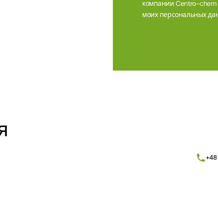
компании Centro-chem sp
моих персональных дан
Alternative:
я
+48