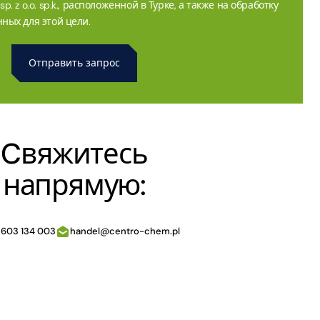
. z o.o. sp.k., расположенной в Турке, а также на обработку
ных для этой цели.
Cвяжитесь
напрямую:
 603 134 003
handel@centro-chem.pl