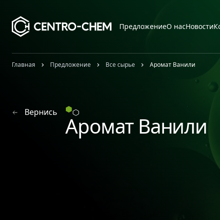
Przejdź do treści
Предложение
О нас
Новости
К
Главная
Предложение
Все сырье
Аромат Ванили
Вернись
Аромат Ванили