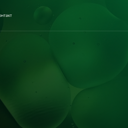
онтакт