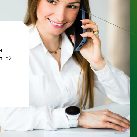
и
ктной