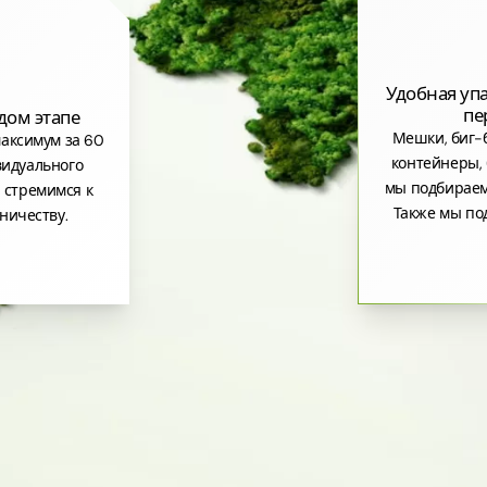
Удобная уп
пе
дом этапе
Мешки, биг-б
аксимум за 60
контейнеры, 
видуального
мы подбираем
 стремимся к
Также мы по
ничеству.