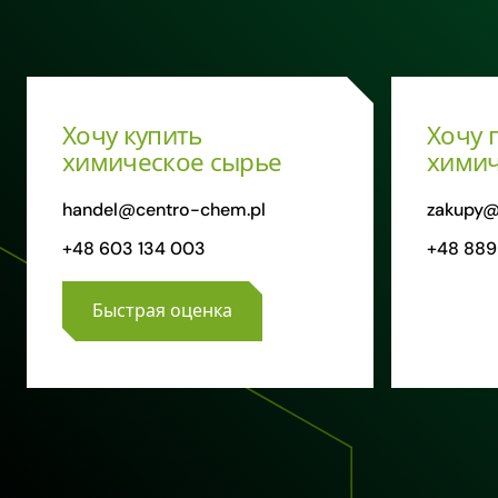
Хочу купить
Хочу 
химическое сырье
химич
handel@centro-chem.pl
zakupy@
+48 603 134 003
+48 889
Быстрая оценка