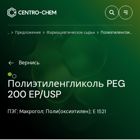
Przejdź do treści
Главная
Предложение
Фармацевтическое сырьe
Полиэтиленгликоль PEG 200 EP/USP
Вернись
Полиэтиленгликоль PEG
200 EP/USP
ПЭГ; Mакрогол; Поли​(оксиэтилен)​; E 1521