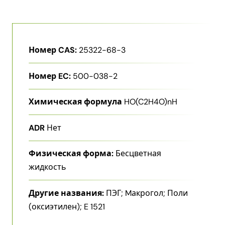
Номер CAS:
25322-68-3
Номер EC:
500-038-2
Химическая формула
HO(C2H4O)nH
ADR
Нет
Физическая форма:
Бесцветная
жидкость
Другие названия:
ПЭГ; Mакрогол; Поли​
(оксиэтилен)​; E 1521