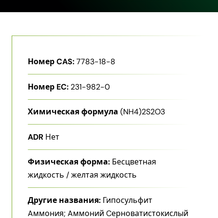
Номер CAS:
7783-18-8
Номер EC:
231-982-0
Химическая формула
(NH4)2S2O3
ADR
Нет
Физическая форма:
Бесцветная
жидкость / желтая жидкость
Другие названия:
Гипосульфит
Aммония; Aммоний Cерноватистокислый