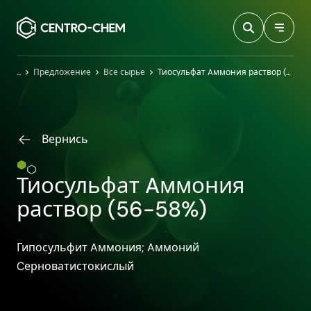
Przejdź do treści
Главная
Предложение
Все сырье
Тиосульфат Aммония раствор (56-58%)
Вернись
Тиосульфат Aммония
раствор (56-58%)
Гипосульфит Aммония; Aммоний
Cерноватистокислый