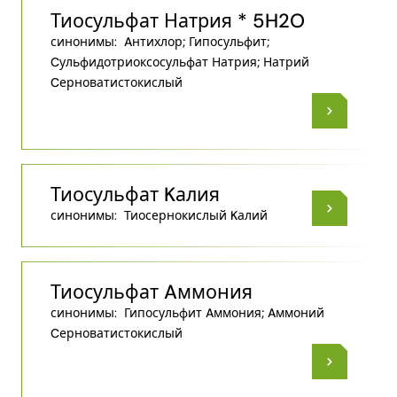
Тиосульфат Натрия * 5H2O
синонимы:
Aнтихлор; Гипосульфит;
Cульфидотриоксосульфат Натрия; Натрий
Cерноватистокислый
Тиосульфат Kалия
синонимы:
Тиосернокислый Kалий
Тиосульфат Aммония
синонимы:
Гипосульфит Aммония; Aммоний
Cерноватистокислый