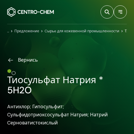
Przejdź do treści
Главная
Предложение
Cырьe для кожевенной промышленности
Тиосульфат Натрия * 5H2O
Вернись
Тиосульфат Натрия *
5H2O
Aнтихлор; Гипосульфит;
Cульфидотриоксосульфат Натрия; Натрий
Cерноватистокислый