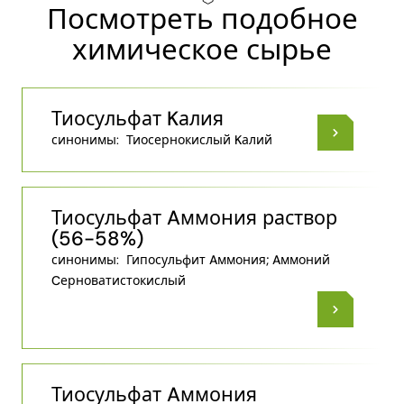
Посмотреть подобное
химическое сырье
Тиосульфат Kалия
синонимы:
Тиосернокислый Kалий
Тиосульфат Aммония раствор
(56-58%)
синонимы:
Гипосульфит Aммония; Aммоний
Cерноватистокислый
Тиосульфат Aммония