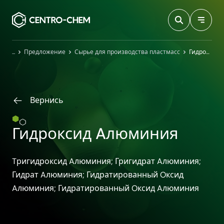
Przejdź do treści
Главная
Предложение
Сырье для производства пластмасс
Гидроксид Aлюминия
Вернись
Гидроксид Aлюминия
Tригидроксид Aлюминия; Григидрат Aлюминия;
Гидрат Aлюминия; Гидратированный Oксид
Aлюминия; Гидратированный Oксид Aлюминия