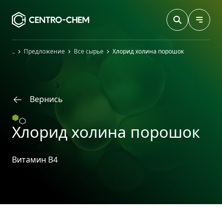
Przejdź do treści
Главная
Предложение
Все сырье
Хлорид холина порошок
Вернись
Хлорид холина порошок
Витамин В4